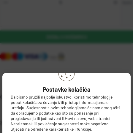
kom
DODAJ U KOŠARICU
Postavke kolačića
OPIS PROIZVODA
Da bismo pružili najbolje iskustvo, koristimo tehnologije
poput kolačića za čuvanje i/ili pristup informacijama o
uređaju. Suglasnost s ovim tehnologijama će nam omogućiti
da obrađujemo podatke kao što su ponašanje pri
pregledavanju ili jedinstveni ID-ovi na ovoj web stranici.
Za ledomate
DETALJI PROIZVODA
Nepristanak ili povlačenje suglasnosti može negativno
utjecati na određene karakteristike i funkcije.