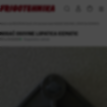
Naslovna
\
REZERVNI DIJELOVI
\
za ledomate
\
NOSAČ OSOVINE LOPATICA ICEMATIC
NOSAČ OSOVINE LOPATICA ICEMATIC
Raspoloživo odmah
Šifra:
RU02003