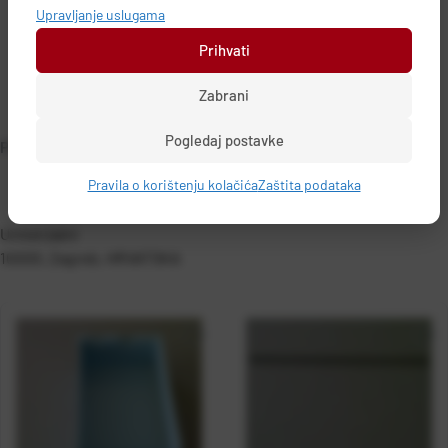
Upravljanje uslugama
Prihvati
Zabrani
Pogledaj postavke
PODACI O PROIZVOĐAČU
Pravila o korištenju kolačića
Zaštita podataka
Univerzalni
10000, Zagreb, HRVATSKA