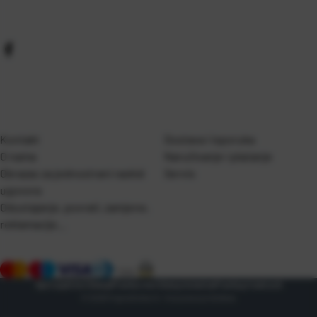
Kontakt
Dostava i isporuka
O nama
Naručivanje i plaćanje
Obrazac za jednostrani raskid
Servis
ugovora
Odustajanje, povrati, zamjene,
reklamacije…
Opći uvjeti korištenja
Pravila o korištenju kolačića
Pravila privatnosti
© 2026 frigotehnika.hr. Sva prava pridržana.