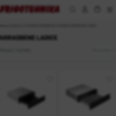
Naslovna
\
BIJELA TEHNIKA
\
UGRADBENA TEHNIKA
\
UGRADBENE LADICE
UGRADBENE LADICE
Zadano
Ukupno:
3
artikla
Sortiranje
Najviša
cijena
Najniža
cijena
Naziv A-
Z
Naziv Z-
A