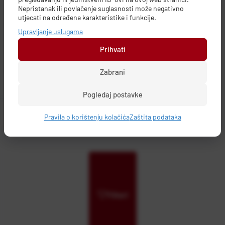
Nepristanak ili povlačenje suglasnosti može negativno
utjecati na određene karakteristike i funkcije.
LADICA ZA VAKUMIRANJE
Upravljanje uslugama
ELECTROLUX KBV 14T
Šifra:
BT24027
Prihvati
Cijena:
2.499,00 €
Zabrani
Duži rok isporuke
Pogledaj postavke
Dodaj u košaricu
Pravila o korištenju kolačića
Zaštita podataka
Filteri