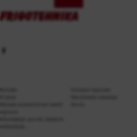
Kontakt
Dostava i isporuka
O nama
Naručivanje i plaćanje
Obrazac za jednostrani raskid
Servis
ugovora
Odustajanje, povrati, zamjene,
reklamacije…