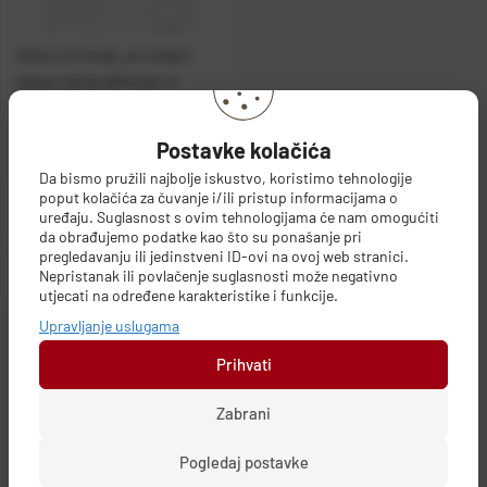
PERILICA RUBLJA CANDY
AQUA CW 50-BP12307-S
Šifra:
BT02342
A
Postavke kolačića
Cijena:
509,00 €
Da bismo pružili najbolje iskustvo, koristimo tehnologije
poput kolačića za čuvanje i/ili pristup informacijama o
uređaju. Suglasnost s ovim tehnologijama će nam omogućiti
Duži rok isporuke
da obrađujemo podatke kao što su ponašanje pri
pregledavanju ili jedinstveni ID-ovi na ovoj web stranici.
Dodaj u košaricu
Nepristanak ili povlačenje suglasnosti može negativno
utjecati na određene karakteristike i funkcije.
Upravljanje uslugama
Prihvati
Zabrani
Filteri
Pogledaj postavke