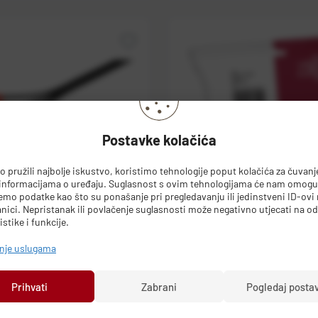
Postavke kolačića
 pružili najbolje iskustvo, koristimo tehnologije poput kolačića za čuvanje 
 informacijama o uređaju. Suglasnost s ovim tehnologijama će nam omoguć
mo podatke kao što su ponašanje pri pregledavanju ili jedinstveni ID-ovi 
nici. Nepristanak ili povlačenje suglasnosti može negativno utjecati na o
istike i funkcije.
anje uslugama
A-3RCA 1m ZED
KABEL DP-DP 2m ZED
Šifra:
AV10011
Prihvati
Zabrani
Pogledaj posta
Cijena:
13,80 €