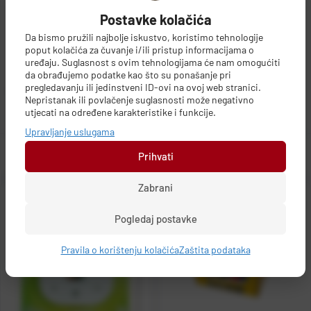
Postavke kolačića
LED MODUL 12W 950LM 3000K
LED MODUL 18W 1500LM
Da bismo pružili najbolje iskustvo, koristimo tehnologije
DIA122 00001410
3000K 00001412
poput kolačića za čuvanje i/ili pristup informacijama o
uređaju. Suglasnost s ovim tehnologijama će nam omogućiti
Šifra:
RT02025
Šifra:
RT02026
da obrađujemo podatke kao što su ponašanje pri
pregledavanju ili jedinstveni ID-ovi na ovoj web stranici.
Cijena:
9,40 €
Cijena:
13,30 €
Nepristanak ili povlačenje suglasnosti može negativno
utjecati na određene karakteristike i funkcije.
Raspoloživo odmah
Raspoloživo odmah
Upravljanje uslugama
Dodaj u košaricu
Dodaj u košaricu
Prihvati
Zabrani
Pogledaj postavke
Pravila o korištenju kolačića
Zaštita podataka