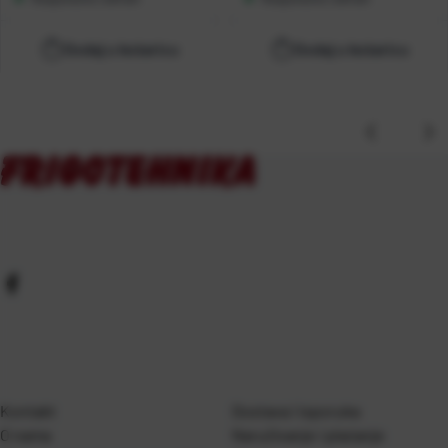
Dodaj u košaricu
Dodaj u košaricu
Kontakt
Dostava i isporuka
O nama
Naručivanje i plaćanje