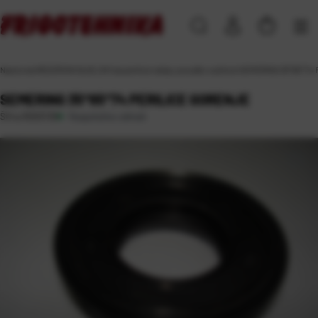
Naslovna
\
REZERVNI DIJELOVI
\
za perilice rublja, posuđa i sušilice
\
SEMERING 35*65*74 
SEMERING 35*65*74 PERILICE GORENJE
Raspoloživo odmah
Šifra:
RD03139