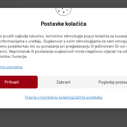
Postavke kolačića
ataka, kucište od nehrdajuceg celika, metalna tekstura,
 pružili najbolje iskustvo, koristimo tehnologije poput kolačića za čuvanje 
 informacijama o uređaju. Suglasnost s ovim tehnologijama će nam omoguć
mo podatke kao što su ponašanje pri pregledavanju ili jedinstveni ID-ovi 
nici. Nepristanak ili povlačenje suglasnosti može negativno utjecati na o
istike i funkcije.
ZVOĐAČU
anje uslugama
5, 10360 Sesvete, 10360, Sesvete, HRVATSKA
Prihvati
Zabrani
Pogledaj posta
Pravila o korištenju kolačića
Zaštita podataka