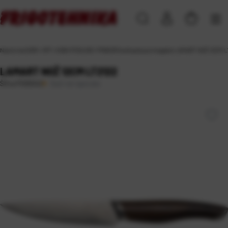
Naslovna
\
DOM, VRT i HOBI
\
POSUĐE I PRIBOR
\
kuhinjska pomagala
\
LAMART NOŽ 12CM L
LAMART NOŽ 12CM LT2122
Duži rok isporuke
Šifra:
PS05042