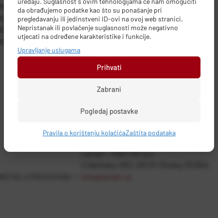
uređaju. Suglasnost s ovim tehnologijama će nam omogućiti
Ne utjece na aromu i okus izrezanih namirnica.
da obrađujemo podatke kao što su ponašanje pri
Operite i osušite nakon uporabe.
pregledavanju ili jedinstveni ID-ovi na ovoj web stranici.
Nepristanak ili povlačenje suglasnosti može negativno
Držite izvan dohvata djece.
utjecati na određene karakteristike i funkcije.
OPREZ: nepravilo rukovanje svaki nož cini opasnim.
Upravljanje uslugama
Prihvati
Zabrani
PODACI O PROIZVOĐAČU
Pogledaj postavke
Pravila o korištenju kolačića
Zaštita podataka
Lamart - FAST ČR, a.s.
U Sanitasu 1621, 251 01, Ricany, ČEŠKA
DETALJI PROIZVODA
info@lamart.cz