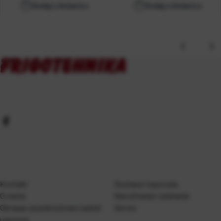
Dodaj u košaricu
Dodaj u košaricu
Kontakt
Dostava i isporuka
O nama
Naručivanje i plaćanje
Obrazac za jednostrani raskid
Servis
ugovora