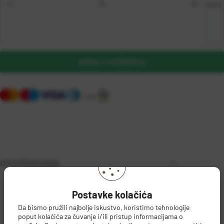
kom
DODAJ U KOŠARICU
OPIS PROIZVODA
Postavke kolačića
Da bismo pružili najbolje iskustvo, koristimo tehnologije
poput kolačića za čuvanje i/ili pristup informacijama o