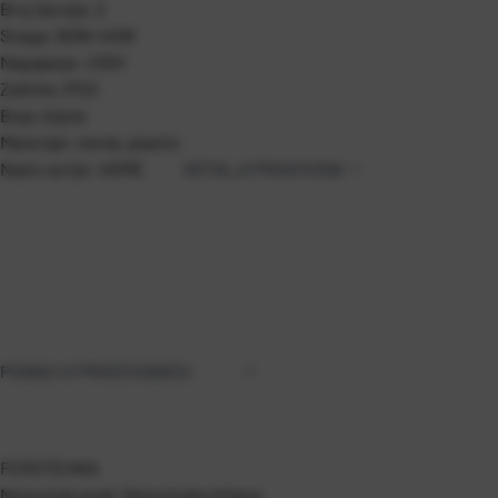
Broj žarulja: 2
Snaga: 60W+40W
Napajanje: 230V
Zaštita: IP20
Boja: bijela
Materijal: metal, plastic
Naziv serije: HOME
DETALJI PROIZVODA
PODACI O PROIZVOĐAČU
FEROTEHNA
Nepoznat grad, Nepoznata država