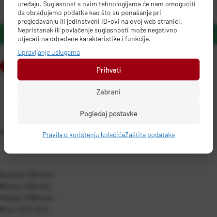
uređaju. Suglasnost s ovim tehnologijama će nam omogućiti
da obrađujemo podatke kao što su ponašanje pri
pregledavanju ili jedinstveni ID-ovi na ovoj web stranici.
Nepristanak ili povlačenje suglasnosti može negativno
DODAJ U KOŠARICU
utjecati na određene karakteristike i funkcije.
Upravljanje uslugama
Prihvati
Zabrani
Pogledaj postavke
OPIS PROIZVODA
Pravila o korištenju kolačića
Zaštita podataka
Dužina: 250 mm
Širina: 250 mm
Visina: 1780 mm
Grlo: E27+ E14