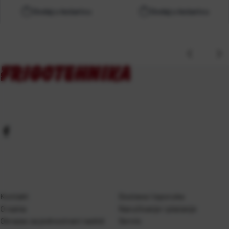
Dodaj u košaricu
Dodaj u košaricu
Kontakt
Dostava i isporuka
O nama
Naručivanje i plaćanje
Obrazac za jednostrani raskid
Servis