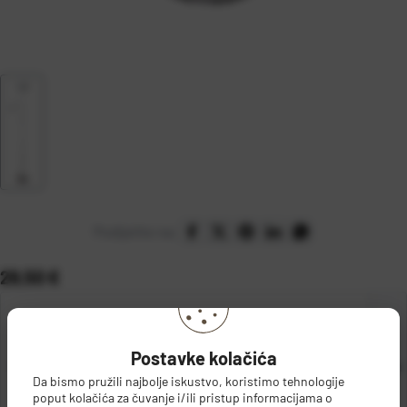
Podijelite na:
Cijena:
29,50 €
Postavke kolačića
kom
Da bismo pružili najbolje iskustvo, koristimo tehnologije
poput kolačića za čuvanje i/ili pristup informacijama o