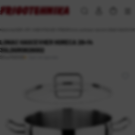
Naslovna
\
DOM, VRT i HOBI
\
POSUĐE I PRIBOR
\
lonci, poklopci, tavice
\
LONAC HASCEVHER
LONAC HASCEVHER HORECA 28×14
3SLDGR0828002
Duži rok isporuke
Šifra:
PS01103