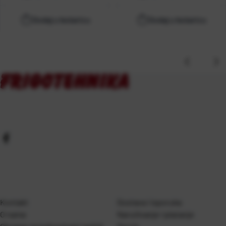
Dodaj u košaricu
Dodaj u košaricu
Kontakt
Dostava i isporuka
O nama
Naručivanje i plaćanje