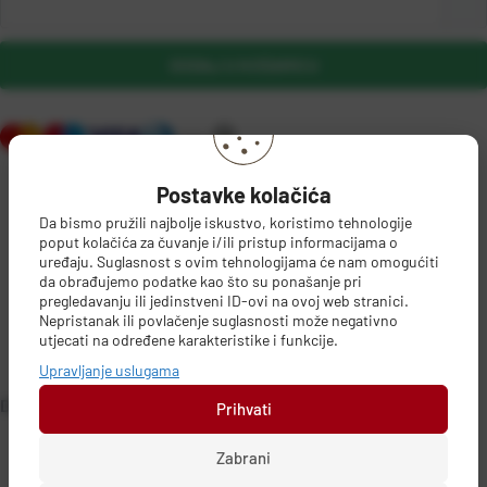
DODAJ U KOŠARICU
Postavke kolačića
Da bismo pružili najbolje iskustvo, koristimo tehnologije
poput kolačića za čuvanje i/ili pristup informacijama o
uređaju. Suglasnost s ovim tehnologijama će nam omogućiti
da obrađujemo podatke kao što su ponašanje pri
PODACI O PROIZVOĐAČU
pregledavanju ili jedinstveni ID-ovi na ovoj web stranici.
Nepristanak ili povlačenje suglasnosti može negativno
utjecati na određene karakteristike i funkcije.
Upravljanje uslugama
Hascevher
DETALJI PROIZVODA
Nepoznat grad, Nepoznata država
Prihvati
Zabrani