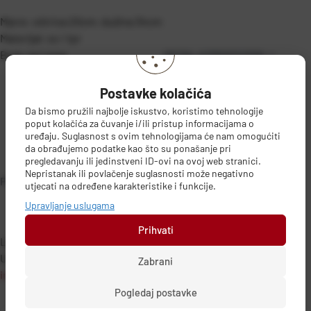
Mjere: oštrica 20cm: dužina 34cm
Materijal: ss / tpr
Boja: ss/ crna
DETALJI PROIZVODA
Postavke kolačića
Da bismo pružili najbolje iskustvo, koristimo tehnologije
poput kolačića za čuvanje i/ili pristup informacijama o
uređaju. Suglasnost s ovim tehnologijama će nam omogućiti
da obrađujemo podatke kao što su ponašanje pri
pregledavanju ili jedinstveni ID-ovi na ovoj web stranici.
Nepristanak ili povlačenje suglasnosti može negativno
PODACI O PROIZVOĐAČU
utjecati na određene karakteristike i funkcije.
Upravljanje uslugama
Prihvati
Lamart - FAST ČR, a.s.
U Sanitasu 1621, 251 01, Ricany, ČEŠKA
Zabrani
info@lamart.cz
Pogledaj postavke