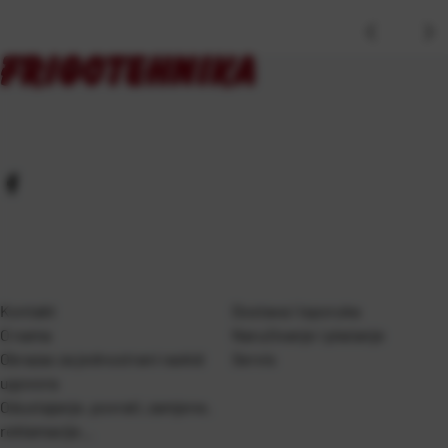
Kontakt
Dostava i isporuka
O nama
Naručivanje i plaćanje
Obrazac za jednostrani raskid
Servis
ugovora
Odustajanje, povrati, zamjene,
reklamacije…