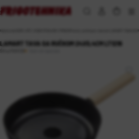
Naslovna
\
DOM, VRT i HOBI
\
POSUĐE I PRIBOR
\
lonci, poklopci, tavice
\
LAMART TAVA SA 
LAMART TAVA SA RUČKOM 24X5,4CM LT1216
Duži rok isporuke
Šifra:
PS01129