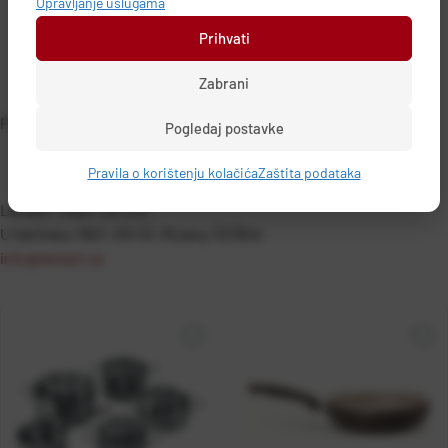
Upravljanje uslugama
Prihvati
Zabrani
PODACI O PROIZVOĐAČU
Pogledaj postavke
Pravila o korištenju kolačića
Zaštita podataka
Lamart - FAST ČR, a.s.
U Sanitasu 1621, 251 01, Ricany, ČEŠKA
info@lamart.cz