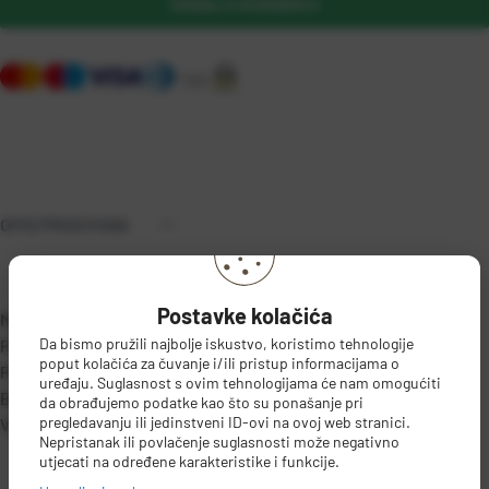
DODAJ U KOŠARICU
OPIS PROIZVODA
Postavke kolačića
Materijal ALUMINIJ
Da bismo pružili najbolje iskustvo, koristimo tehnologije
Površina NELJEPLJIVO
poput kolačića za čuvanje i/ili pristup informacijama o
Prečnik 24 cm
uređaju. Suglasnost s ovim tehnologijama će nam omogućiti
Boja CRNA
da obrađujemo podatke kao što su ponašanje pri
pregledavanju ili jedinstveni ID-ovi na ovoj web stranici.
Visina 5,4 cm
DETALJI PROIZVODA
Nepristanak ili povlačenje suglasnosti može negativno
utjecati na određene karakteristike i funkcije.