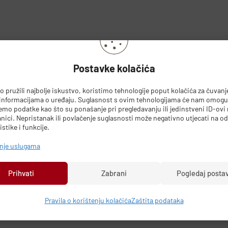
Postavke kolačića
 pružili najbolje iskustvo, koristimo tehnologije poput kolačića za čuvanje 
 informacijama o uređaju. Suglasnost s ovim tehnologijama će nam omoguć
IZVODA
mo podatke kao što su ponašanje pri pregledavanju ili jedinstveni ID-ovi 
nici. Nepristanak ili povlačenje suglasnosti može negativno utjecati na o
BT05780
istike i funkcije.
BHD720/10
anje uslugama
8720689010795
Prihvati
Zabrani
Pogledaj posta
PHILIPS
Pravila o korištenju kolačića
Zaštita podataka
Ljubičasta