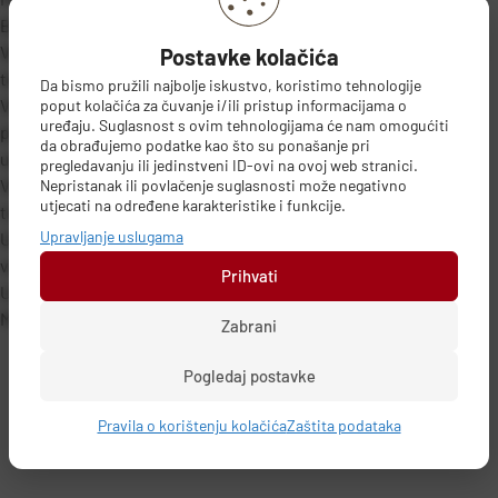
Boja SREBRNA
Vakuumska vreća za spremanje pruža idealnu zaštiti za odjeću i
Postavke kolačića
tekstilne materijalne od prašine, moljaca, vlage i mirisa.
Da bismo pružili najbolje iskustvo, koristimo tehnologije
Vreća za spremanje je antibakterijska i sadrži brtvu protiv
poput kolačića za čuvanje i/ili pristup informacijama o
uređaju. Suglasnost s ovim tehnologijama će nam omogućiti
propuštanja zraka i usisni ventil za sve vrste standardnih
da obrađujemo podatke kao što su ponašanje pri
usisavača.
pregledavanju ili jedinstveni ID-ovi na ovoj web stranici.
Vreća za spremanje ima snažnu foliju koja jamči dugi vijek
Nepristanak ili povlačenje suglasnosti može negativno
utjecati na određene karakteristike i funkcije.
trajnosti i omogućuje ponavljanu upotrebu.
Upravljanje uslugama
Uštedjet ćete do 80% prostora za pospremanje. Nepovratni
ventil sprječava ulazak zraka.
Prihvati
Usisna crpka izrađena je od plastike.
Materijal: PA + PE.
Zabrani
Pogledaj postavke
Pravila o korištenju kolačića
Zaštita podataka
PODACI O PROIZVOĐAČU