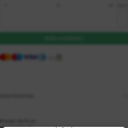
kom
DODAJ U KOŠARICU
OPIS PROIZVODA
Promjer 45x70 cm
Materijal PA + PE