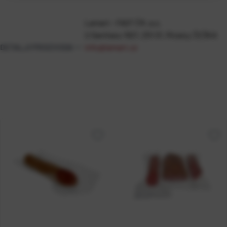
Lamart - FAST ČR, a.s.
U Sanitasu 1621, 251 01, Ricany, ČEŠKA
DETALJI PROIZVODA
info@lamart.cz