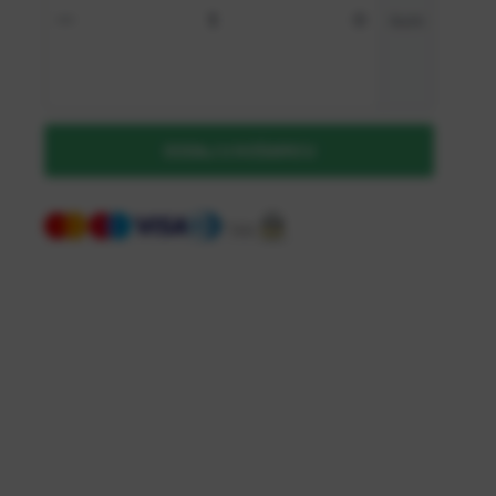
kom
NOVI STE NA WEBSHOP-U?
Kreirajte korisnički račun
DODAJ U KOŠARICU
Registriraj se kao B2B kupac