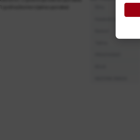
1 godina (komercijalna uporaba)
Šifra
Kataloški broj
Barkod
Težina
PROIZVOĐAČ
BOJA
NAZIVNA SNAGA