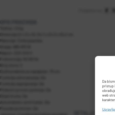
Podijelite na:
OPIS PROIZVODA
Težina: 1,5 kg
Dimenzije (V x Š x D): 34,7 x 24,3 x 25,2 cm
Materijal: Čelik/plastika
Snaga: 685-815 W
Napon: 220-240 V
Frekvencija: 50-60 Hz
Broj utora: 2
Dužina kabela za napajanje: 75 cm
Funkcija odmrzavanja: Da
Da bismo
Funkcija zagrijavanja: Da
pristup
Podesivi proces pečenja: Da
obrađuje
web stra
Dizač kruha: Da
karakter
Automatsko centriranje :Da
Posuda za mrvice: Da
Upravlj
DETALJI PROIZVO
Jamstvo: 2 godine (privatna uporaba)