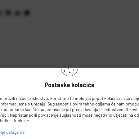
Postavke kolačića
 pružili najbolje iskustvo, koristimo tehnologije poput kolačića za čuvanje 
 informacijama o uređaju. Suglasnost s ovim tehnologijama će nam omoguć
mo podatke kao što su ponašanje pri pregledavanju ili jedinstveni ID-ovi 
nici. Nepristanak ili povlačenje suglasnosti može negativno utjecati na o
istike i funkcije.
PODACI O PROIZVOĐAČU
anje uslugama
DA
Westinghouse