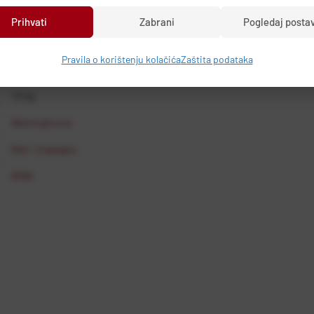
Nepoznat grad, Nepoznata država
BT05988
Prihvati
Zabrani
Pogledaj posta
WKTTB857WH
Pravila o korištenju kolačića
Zaštita podataka
4895218314683
1,5 kg
Westinghouse
Bež / chapagne
815W