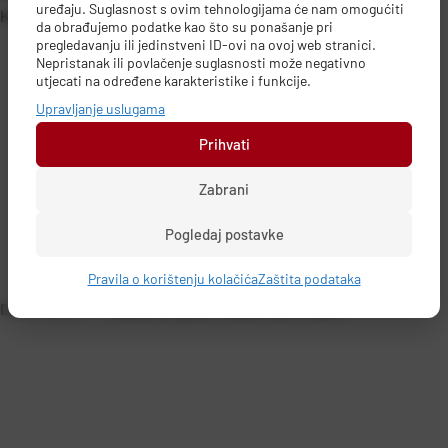
uređaju. Suglasnost s ovim tehnologijama će nam omogućiti
Kapacitet Hlađenje/Grijanje: 5,0/5,8
DETALJI PROIZVODA
da obrađujemo podatke kao što su ponašanje pri
pregledavanju ili jedinstveni ID-ovi na ovoj web stranici.
Nepristanak ili povlačenje suglasnosti može negativno
utjecati na određene karakteristike i funkcije.
Upravljanje uslugama
Prihvati
Zabrani
PODACI O PROIZVOĐAČU
Pogledaj postavke
Pravila o korištenju kolačića
Zaštita podataka
Daikin
DOKUMENTI
Nepoznat grad, Nepoznata država