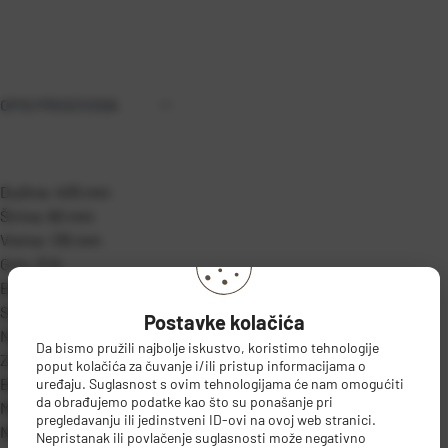
OPIS PROIZVODA
Dužina: 405 mm
Širina: 60 mm
Visina: 135 mm
Grlo: E14
Broj žarulja: 2
Snaga: 8W
Postavke kolačića
Napajanje: 220-240V
Da bismo pružili najbolje iskustvo, koristimo tehnologije
Zaštita: IP20
poput kolačića za čuvanje i/ili pristup informacijama o
Boja: crna, prozirno
uređaju. Suglasnost s ovim tehnologijama će nam omogućiti
da obrađujemo podatke kao što su ponašanje pri
Materijal: metal, staklo
pregledavanju ili jedinstveni ID-ovi na ovoj web stranici.
Naziv serije: CHARLOTTE
DETALJI PROIZVODA
Nepristanak ili povlačenje suglasnosti može negativno