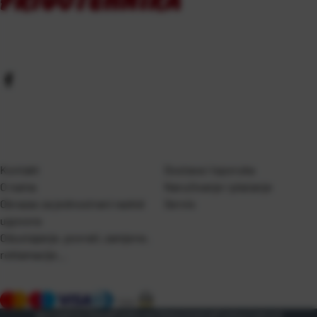
Kontakt
Dostava i isporuka
O nama
Naručivanje i plaćanje
Obrazac za jednostrani raskid
Servis
ugovora
Odustajanje, povrati, zamjene,
reklamacije…
Opći uvjeti korištenja
Pravila o korištenju kolačića
Pravila privatnosti