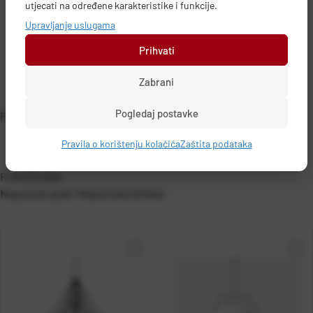
utjecati na određene karakteristike i funkcije.
Upravljanje uslugama
Prihvati
Zabrani
Pogledaj postavke
PODACI O PROIZVOĐAČU
Pravila o korištenju kolačića
Zaštita podataka
FEROTEHNA
Nepoznat grad, Nepoznata država