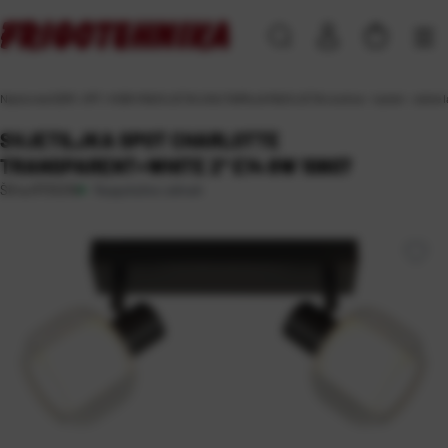
Naslovna
\
DOM, VRT i HOBI
\
RASVJETA
\
UNUTARNJA RASVJETA
\
visilice - lusteri - zidne
SVJETILJKA SPOT CHARLOTTE
TRANSPARENT+WHITE 2* E14 8W 10807
Raspoloživo odmah
Šifra:
RT01216