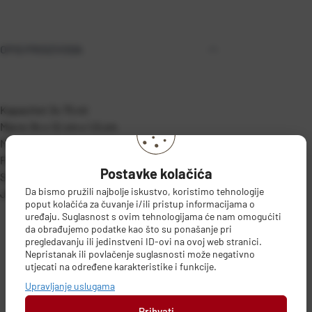
OPIS PROIZVODA
Kapacitet 3x 75 ml
Mjere 34 x 12 cm x 1,5 cm
Materijal porculan
Porculanska serija za svakodnevnu upotrebu.
Postavke kolačića
Set sadrži 3 zdjele, 1 pladanj.
Da bismo pružili najbolje iskustvo, koristimo tehnologije
Jednostavno održavanje i čišćenje.
poput kolačića za čuvanje i/ili pristup informacijama o
uređaju. Suglasnost s ovim tehnologijama će nam omogućiti
da obrađujemo podatke kao što su ponašanje pri
pregledavanju ili jedinstveni ID-ovi na ovoj web stranici.
Nepristanak ili povlačenje suglasnosti može negativno
utjecati na određene karakteristike i funkcije.
PODACI O PROIZVOĐAČU
Upravljanje uslugama
Prihvati