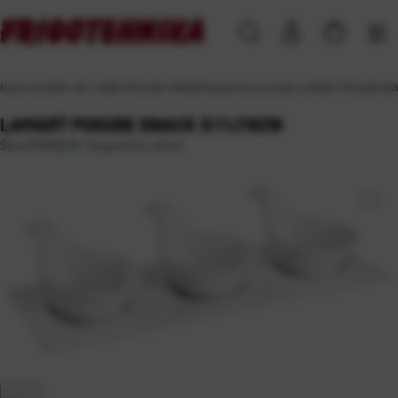
Naslovna
\
DOM, VRT i HOBI
\
POSUĐE I PRIBOR
\
keramičko posuđe
\
LAMART POSUDE SNAC
LAMART POSUDE SNACK 3/1 LT9218
Raspoloživo odmah
Šifra:
PS03527