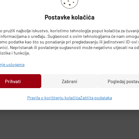
trajnost i otpornost na vanjske uvjete, čineći je
Postavke kolačića
 pružili najbolje iskustvo, koristimo tehnologije poput kolačića za čuvanje 
 informacijama o uređaju. Suglasnost s ovim tehnologijama će nam omoguć
mo podatke kao što su ponašanje pri pregledavanju ili jedinstveni ID-ovi 
nici. Nepristanak ili povlačenje suglasnosti može negativno utjecati na o
istike i funkcije.
anje uslugama
Prihvati
Zabrani
Pogledaj posta
Pravila o korištenju kolačića
Zaštita podataka