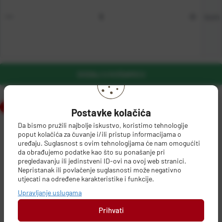
kom
DODAJ U KOŠARICU
Postavke kolačića
Da bismo pružili najbolje iskustvo, koristimo tehnologije
poput kolačića za čuvanje i/ili pristup informacijama o
uređaju. Suglasnost s ovim tehnologijama će nam omogućiti
da obrađujemo podatke kao što su ponašanje pri
pregledavanju ili jedinstveni ID-ovi na ovoj web stranici.
Nepristanak ili povlačenje suglasnosti može negativno
PODACI O PROIZVOĐAČU
utjecati na određene karakteristike i funkcije.
Upravljanje uslugama
Prihvati
Westinghouse