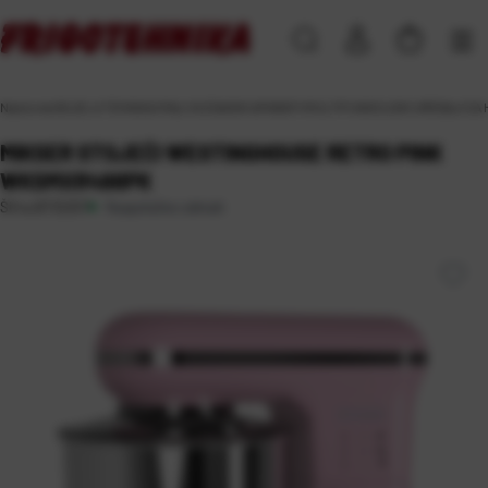
Naslovna
\
BIJELA TEHNIKA
\
MALI KUĆANSKI APARATI
\
MULTIFUNKCIJSKI UREĐAJI ZA
MIKSER STOJEĆI WESTINGHOUSE RETRO PINK
WKSMXR498PK
Raspoloživo odmah
Šifra:
BT32257