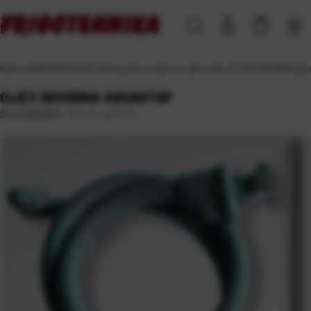
Naslovna
\
REZERVNI DIJELOVI
\
za perilice rublja, posuđa i sušilice
\
CIJEV DOVODNA AQU
CIJEV DOVODNA AQUASTOP
Duži rok isporuke
Šifra:
RD03067