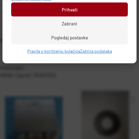
Prihvati
Zabrani
Pogledaj postavke
PODACI O PROIZVOĐAČU
Pravila o korištenju kolačića
Zaštita podataka
Univerzalni
10000, Zagreb, HRVATSKA