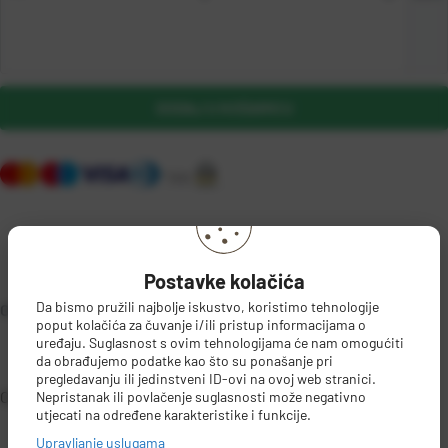
DODAJ U KOŠARICU
Postavke kolačića
Da bismo pružili najbolje iskustvo, koristimo tehnologije
OPIS PROIZVODA
poput kolačića za čuvanje i/ili pristup informacijama o
uređaju. Suglasnost s ovim tehnologijama će nam omogućiti
da obrađujemo podatke kao što su ponašanje pri
pregledavanju ili jedinstveni ID-ovi na ovoj web stranici.
Cijev dovodna s aqua stopom
DETALJI PROIZVODA
Nepristanak ili povlačenje suglasnosti može negativno
utjecati na određene karakteristike i funkcije.
Upravljanje uslugama