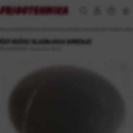
Naslovna
\
REZERVNI DIJELOVI
\
za kućanske hladnjake i zamrzivače
\
ČEP RUČKE HLADN
ČEP RUČKE HLADNJAKA GORENJE
Raspoloživo odmah
Šifra:
RD25225