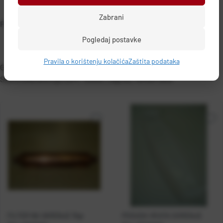
Zabrani
PODACI O PROIZVOĐAČU
Pogledaj postavke
Pravila o korištenju kolačića
Zaštita podataka
Gorenje Zagreb d.o.o.
Slavonska avenija 26/4, 10000, Zagreb, HRVATSKA
FILTER NA VARENJE 15gr
POSUDA VRATA GORENJE