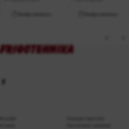
Dodaj u košaricu
Dodaj u košaricu
Kontakt
Dostava i isporuka
O nama
Naručivanje i plaćanje