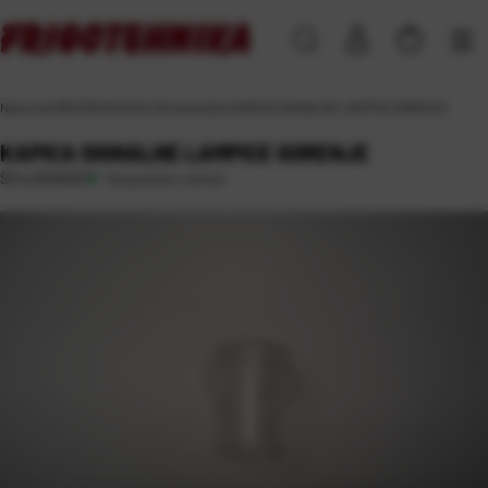
Naslovna
\
REZERVNI DIJELOVI
\
za bojlere
\
KAPICA SIGNALNE LAMPICE GORENJE
KAPICA SIGNALNE LAMPICE GORENJE
Raspoloživo odmah
Šifra:
RD09467