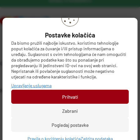
DODAJ U KOŠARICU
Postavke kolačića
Da bismo pružili najbolje iskustvo, koristimo tehnologije
poput kolačića za čuvanje i/ili pristup informacijama o
uređaju. Suglasnost s ovim tehnologijama će nam omogućiti
da obrađujemo podatke kao što su ponašanje pri
OPIS PROIZVODA
pregledavanju ili jedinstveni ID-ovi na ovoj web stranici.
Nepristanak ili povlačenje suglasnosti može negativno
utjecati na određene karakteristike i funkcije.
Upravljanje uslugama
Napon 250 V
DETALJI PROIZVODA
Prihvati
Zabrani
Pogledaj postavke
Pravila o korištenju kolačića
Zaštita podataka