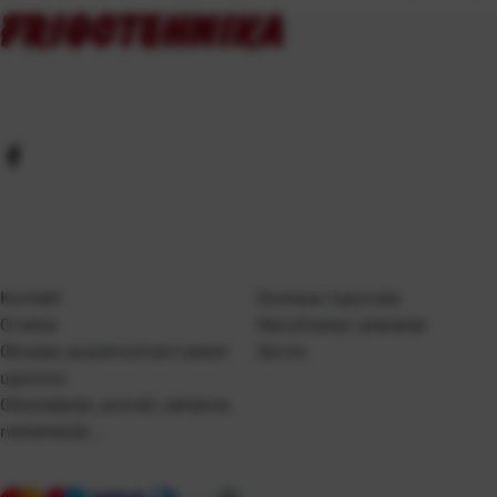
Kontakt
Dostava i isporuka
O nama
Naručivanje i plaćanje
Obrazac za jednostrani raskid
Servis
ugovora
Odustajanje, povrati, zamjene,
reklamacije…