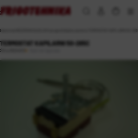
Naslovna
\
REZERVNI DIJELOVI
\
za ugostiteljsku opremu
\
TERMOSTAT KAPILARNI 50-285
TERMOSTAT KAPILARNI 50-285C
Duži rok isporuke
Šifra:
RD24013