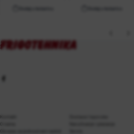
Dodaj u košaricu
Dodaj u košaricu
Kontakt
Dostava i isporuka
O nama
Naručivanje i plaćanje
Obrazac za jednostrani raskid
Servis