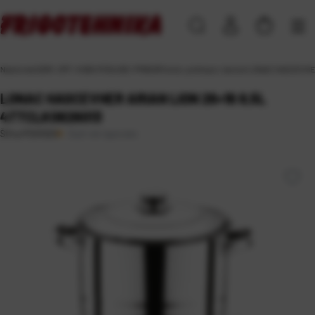
Naslovna
\
DOM, VRT i HOBI
\
POSUĐE I PRIBOR
\
lonci, poklopci, tavice
\
LONAC HASCEVHER 
LONAC HASCEVHER ARIAN LION 26×16 8,5L
4TTCLK0826013
Duži rok isporuke
Šifra:
PS01020