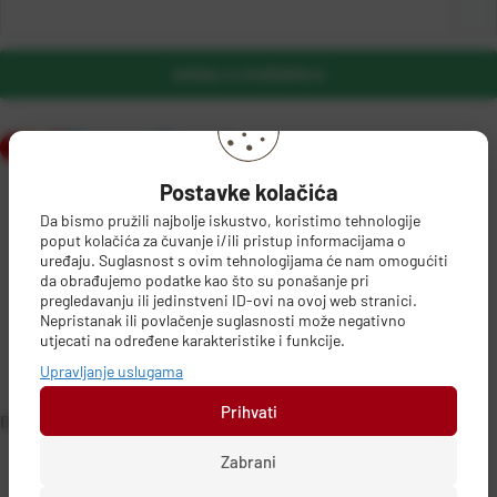
DODAJ U KOŠARICU
Postavke kolačića
Da bismo pružili najbolje iskustvo, koristimo tehnologije
poput kolačića za čuvanje i/ili pristup informacijama o
uređaju. Suglasnost s ovim tehnologijama će nam omogućiti
da obrađujemo podatke kao što su ponašanje pri
PODACI O PROIZVOĐAČU
pregledavanju ili jedinstveni ID-ovi na ovoj web stranici.
Nepristanak ili povlačenje suglasnosti može negativno
utjecati na određene karakteristike i funkcije.
Upravljanje uslugama
Hascevher
Prihvati
DETALJI PROIZVODA
Nepoznat grad, Nepoznata država
Zabrani