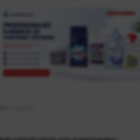
11. lipnja 2026.
Kako pobijediti najteže mrlje na apartmanskom i