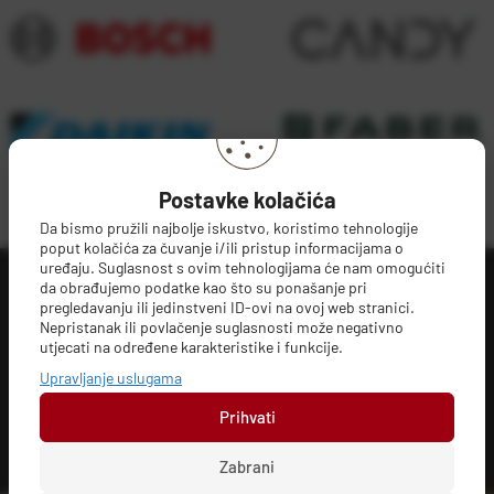
Postavke kolačića
Učitaj više
Da bismo pružili najbolje iskustvo, koristimo tehnologije
poput kolačića za čuvanje i/ili pristup informacijama o
uređaju. Suglasnost s ovim tehnologijama će nam omogućiti
da obrađujemo podatke kao što su ponašanje pri
EUROFLEX SHOP
pregledavanju ili jedinstveni ID-ovi na ovoj web stranici.
Nepristanak ili povlačenje suglasnosti može negativno
UKLJUČITE VRHUNSKU KVALITETU
utjecati na određene karakteristike i funkcije.
Upravljanje uslugama
Prihvati
Biram Euroflex
Zabrani