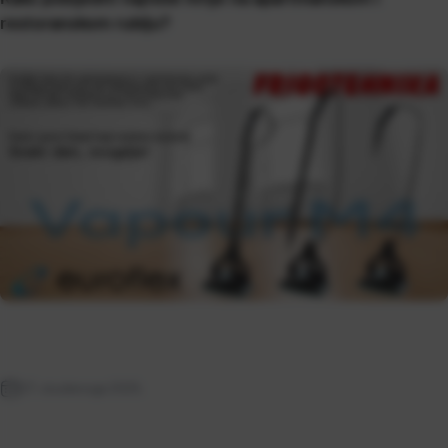
restoranskom rublju?
27. studenoga 2025.