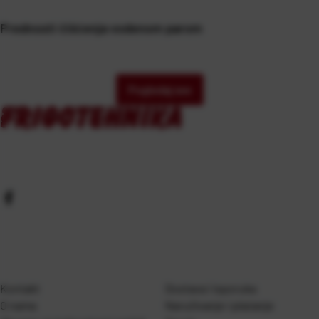
Prednosti čišćenja vodenom parom
Pogledaj sve
Kontakt
Dostava i isporuka
O nama
Naručivanje i plaćanje