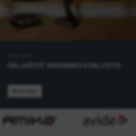
MIELE SHOP
UKLJUČITE VRHUNSKU KVALITETU
Biram Miele