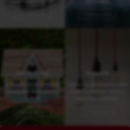
renomirane kvalitete
servisiranja
Pogledaj ponudu
Pogledaj ponudu
DOM, VRT I HOBI
RASVJETA
široka ponuda za opremanje
velika ponuda rasvjetnih tijela
apartmana, doma i ljetne
modernog dizajna, za kuću,
kuhinje
apartman i vikendicu
Pogledaj ponudu
Pogledaj više