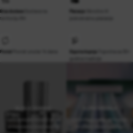
Dostava na
Obročno ili
Brza dostava
Plaćanje
teritoriju RH
jednokratno plaćanje
Povrat unutar 14 dana
Trgovina sa 30+
Povrat
Sigurna kupnja
godina tradicije
BIJELA TEHNIKA
KLIMA UREĐAJI
naša ponuda temelji se na
cjelovita ponuda od kupnje,
provjerenim brendovima
montaže do održavanja i