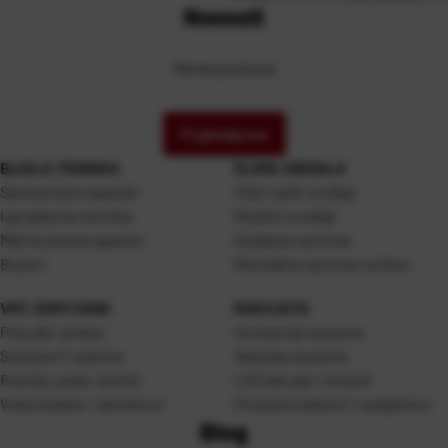
Novosti
Nema postova
Pogledaj sve
BIJELA TEHNIKA
KLIMA UREĐAJI
Samostojeći aparati
Zidni split uređaji
Ugradbena tehnika
Mobilni uređaji
Mali kućanski aparati
Dodatna oprema
Bojleri
Montažna oprema i pribor
VRT, DOM I HOBI
RASVJETA
Posuđe i pribor
Unutarnja rasvjeta
Sudoperi i slavine
Vanjska rasvjeta
Roštilji, peke, kotlići
LED žarulje i moduli
Videonadzor i detektori
Produžni kablovi i razdjelnici
Blog