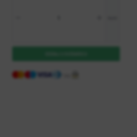
kom
NOVI STE NA WEBSHOP-U?
Kreirajte korisnički račun
Registriraj se kao B2B kupac
DODAJ U KOŠARICU