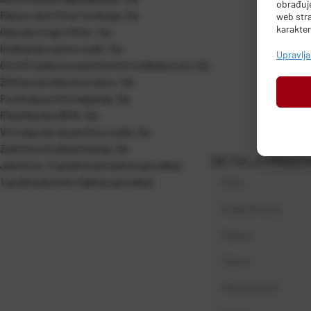
obrađuje
Pause-and-Pour funkcija: Da
web stra
karakter
Odvojivi trajni filter: Da
Indikacija razine vode: Da
Upravlj
On/off tipka sa svjetlosnim indikatorom: Da
Žličica za mljevenu kavu: Da
Funkcija protiv kapanja: Da
Plastika bez BPA: Da
Vrč siguran za perilicu suđa: Da
Zaštita od isključivanja: Da
DETALJI PROIZ
Jamstvo: 2 godine (privatna uporaba)
1 godina (komercijalna uporaba)
Šifra
Kataloški broj
Barkod
Težina
PROIZVOĐAČ