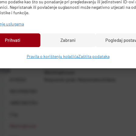
mo podatke kao što su ponašanje pri pregledavanju ili jedinstveni ID-ovi 
nici. Nepristanak ili povlačenje suglasnosti može negativno utjecati na o
istike i funkcije.
anje uslugama
Prihvati
Zabrani
Pogledaj posta
Pravila o korištenju kolačića
Zaštita podataka
PODACI O PROIZVOĐAČU
VODA
Westinghouse
Nepoznat grad, Nepoznata država
BT05322
WKCMR621WH
4895218327324
2 kg
Westinghouse