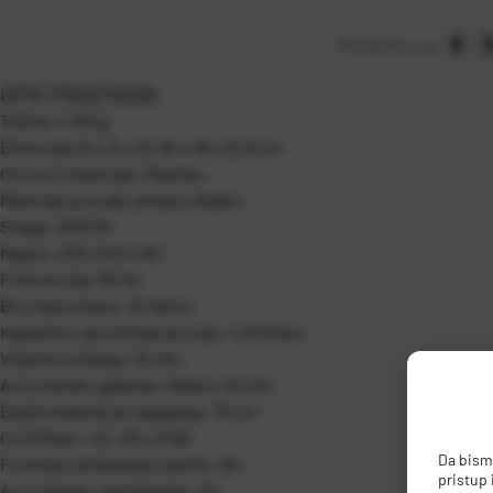
Podijelite na:
OPIS PROIZVODA
Težina: 1,78 kg
Dimenzije (V x Š x D): 32 x 18 x 22,8 cm
Osnovni materijal: Plastika
Materijal posude za kavu:Staklo
Snaga: 1000 W
Napon. 220-240 V AC
Frekvencija: 50 Hz
Broj šalica kave: 10 šalica
Kapacitet spremnika za vodu: 1,25 litara
Vrijeme kuhanja: 10 min.
Automatsko gašenje: Nakon 40 min.
Duljina kabela za napajanje: 75 cm
Certifikati : CE, GS, LFGB
Da bismo
Funkcija održavanja topline: Da
pristup
Automatsko zagrijavanje: Da