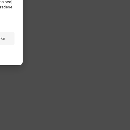
na ovoj
dređene
vke