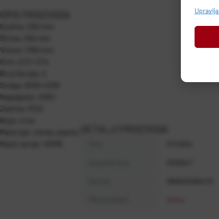
Upravlj
OPIS PROIZVODA
Dužina: 250 mm
Širina: 250 mm
Visina: 1780 mm
Grlo: E27+ E14
Broj žarulja: 2
Snaga: 60W+40W
Napajanje: 230V
Zaštita: IP20
Boja: crna
DETALJI PROIZVODA
Materijal: metal, plastic
Naziv serije: HOME
Šifra
RT01054
Kataloški broj
0005647
Barkod
3856000956475
PROIZVOĐAČ
Home