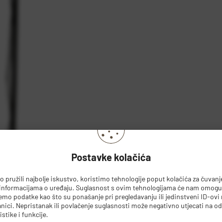
Postavke kolačića
 pružili najbolje iskustvo, koristimo tehnologije poput kolačića za čuvanje 
 informacijama o uređaju. Suglasnost s ovim tehnologijama će nam omoguć
mo podatke kao što su ponašanje pri pregledavanju ili jedinstveni ID-ovi 
nici. Nepristanak ili povlačenje suglasnosti može negativno utjecati na o
istike i funkcije.