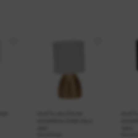
AVA
SVJETILJKA STOLNA
SVJETI
KERAMIČKA STONE GOLD
KERAM
10511
10512
Šifra:
RT01045
Šifra:
RT0