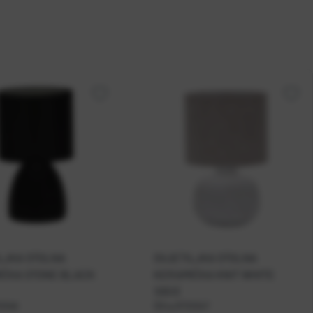
LJKA STOLNA
SVJETILJKA STOLNA
IČKA STONE BLACK
KERAMIČKA KNIT WHITE
10513
1046
Šifra:
RT01047