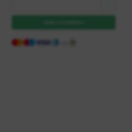
DODAJ U KOŠARICU
NOVI STE NA WEBSHOP-U?
Kreirajte korisnički račun
Registriraj se kao B2B kupac