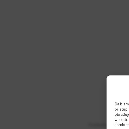
Da bismo
pristup
obrađuje
web stra
Podijelite na:
karakter