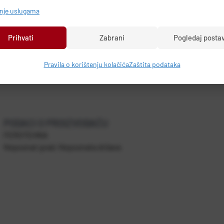
anje uslugama
Prihvati
Zabrani
Pogledaj posta
Pravila o korištenju kolačića
Zaštita podataka
PODACI O PROIZVOĐAČU
FEROTEHNA
Nepoznat grad, Nepoznata država