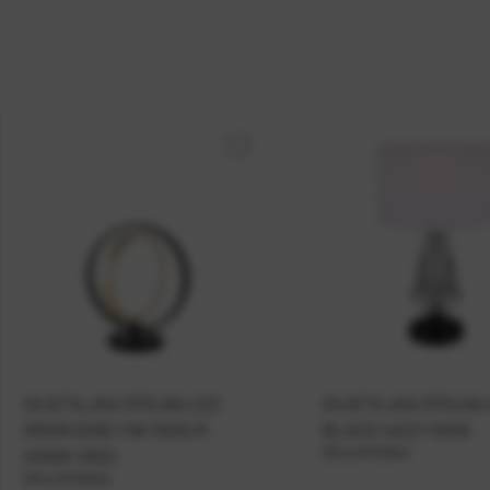
SVJETILJKA STOLNA LED
SVJETILJKA STOLNA 
ORION D262 11W 1320LM
BLACK 1xE27 10518
Šifra:
RT01044
4000K 10521
Šifra:
RT01043