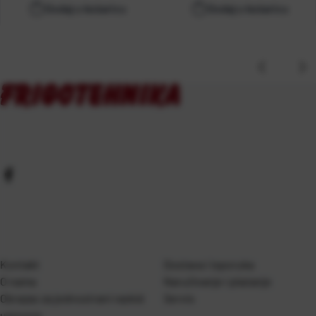
Dodaj u košaricu
Dodaj u košaricu
Kontakt
Dostava i isporuka
O nama
Naručivanje i plaćanje
Obrazac za jednostrani raskid
Servis
ugovora