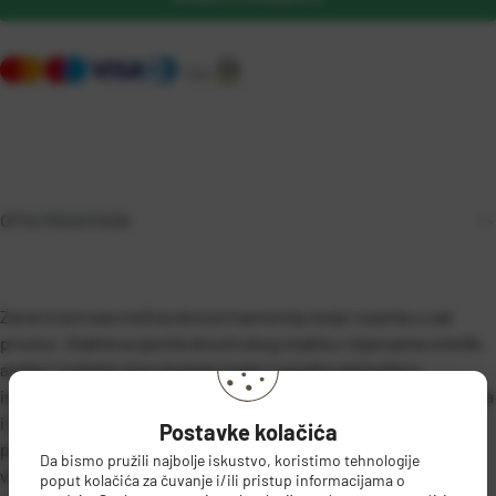
OPIS PROIZVODA
Zaria trostruka visilica donosi harmoniju boja i svjetla u vaš
prostor. Staklena sjenila dvostrukog stakla u nijansama smeđe,
amber i svijetlo sive stvaraju toplu i ugodnu atmosferu,
istovremeno dodajući suptilnu dozu elegancije. S čistim linijama
i izražajnim bojama, Zaria postaje istaknuti element svakog
Postavke kolačića
prostora, pružajući spoj stila i praktičnosti. Uz Zaria trostruku
Da bismo pružili najbolje iskustvo, koristimo tehnologije
visilicu, vaš dom ili poslovni prostor oživjet će novom
poput kolačića za čuvanje i/ili pristup informacijama o