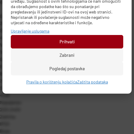
uređaju. Suglasnost s ovim tehnologijama će nam omogućiti
dimenzijom svjetla i dizajna.
da obrađujemo podatke kao što su ponašanje pri
pregledavanju ili jedinstveni ID-ovi na ovoj web stranici.
Dužina:
Nepristanak ili povlačenje suglasnosti može negativno
utjecati na određene karakteristike i funkcije.
350 mm
Širina:
Upravljanje uslugama
450 mm
Prihvati
Visina:
1200 mm
Zabrani
Grlo:
E27
Pogledaj postavke
Broj žarulja:
3
Pravila o korištenju kolačića
Zaštita podataka
Snaga:
40W
Napajanje:
220-240V
Zaštita:
IP20
Boja: