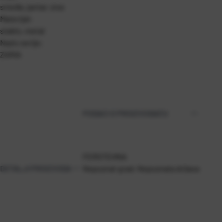
smeđa, jantar, siva
Materijal:
staklo, metal
Naziv serije:
ZARIA
PODACI O PROIZVOĐAČU
FEROTEHNA
DETALJI PROIZVODA
Nepoznat grad, Nepoznata država