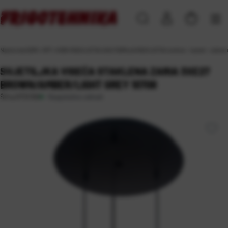
Naslovna
\
DOM, VRT i HOBI
\
RASVJETA
\
UNUTARNJA RASVJETA
\
visilice - lusteri - zidne
SVJETILJKA VISEĆA STAKLENA ZARIA 3XE27
BROWN/AMBER/LIGHT GREY 10708
Raspoloživo odmah
Šifra:
RT01190