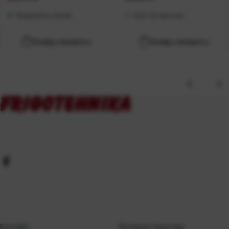
Raspoloživo odmah
Duži rok isporuke
Dodaj u košaricu
Dodaj u košaricu
Kontakt
Dostava i isporuka