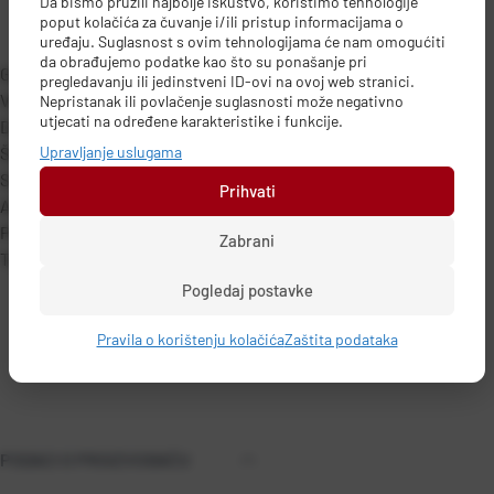
Da bismo pružili najbolje iskustvo, koristimo tehnologije
poput kolačića za čuvanje i/ili pristup informacijama o
uređaju. Suglasnost s ovim tehnologijama će nam omogućiti
da obrađujemo podatke kao što su ponašanje pri
Garancija 2 godine
pregledavanju ili jedinstveni ID-ovi na ovoj web stranici.
Visina 76.97 mm
Nepristanak ili povlačenje suglasnosti može negativno
utjecati na određene karakteristike i funkcije.
Dužina 288.30 mm
Upravljanje uslugama
Širina 97.84 mm
Snaga 1600W
Prihvati
Airflow max settings 3
Protok zraka 41 l/s
Zabrani
Težina 0.65 kg
DETALJI PROIZVODA
Pogledaj postavke
Pravila o korištenju kolačića
Zaštita podataka
PODACI O PROIZVOĐAČU