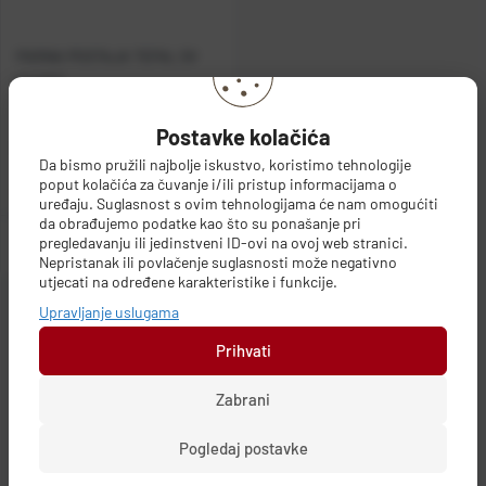
PARNA POSTAJA TEFAL SV
6140E0
Šifra:
BT32057
Postavke kolačića
Cijena:
116,90 €
Da bismo pružili najbolje iskustvo, koristimo tehnologije
poput kolačića za čuvanje i/ili pristup informacijama o
Duži rok isporuke
uređaju. Suglasnost s ovim tehnologijama će nam omogućiti
da obrađujemo podatke kao što su ponašanje pri
pregledavanju ili jedinstveni ID-ovi na ovoj web stranici.
Dodaj u košaricu
Nepristanak ili povlačenje suglasnosti može negativno
utjecati na određene karakteristike i funkcije.
Upravljanje uslugama
Prihvati
Zabrani
Filteri
Pogledaj postavke