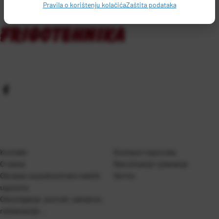
Pravila o korištenju kolačića
Zaštita podataka
Kontakt
Dostava i isporuka
O nama
Naručivanje i plaćanje
Obrazac za jednostrani raskid
Servis
ugovora
Odustajanje, povrati, zamjene,
reklamacije…